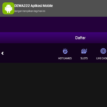
DEWA222 Aplikasi Mobile
Jangan tampilkan lagi hari ini
Daftar
HOT GAMES
SLOTS
LIVE CAS