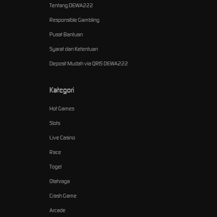
Tentang DEWA222
Responsible Gambling
Pusat Bantuan
Syarat dan Ketentuan
Deposit Mudah via QRIS DEWA222
Kategori
Hot Games
Slots
Live Casino
Race
Togel
Olahraga
Crash Game
Arcade