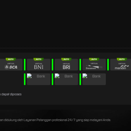
k dapat diproses
n didukung oleh Layanan Pelanggan profesional 24/7 yang siap melayani Anda.