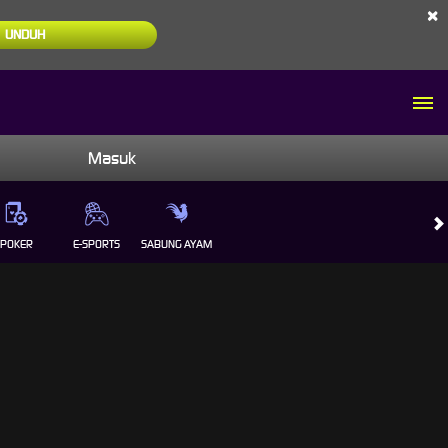
×
UNDUH
Masuk
POKER
E-SPORTS
SABUNG AYAM