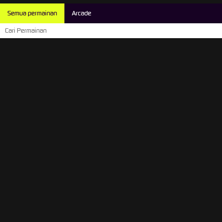
Semua permainan
Arcade