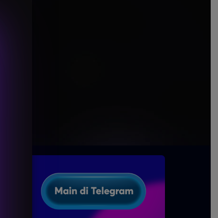
Pindai kode
untuk Und
Android A