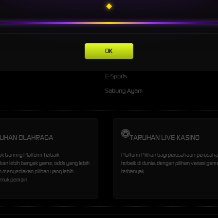
Togel
◆
Olahraga
Crash Game
Arcade
OK
Poker
E-Sports
Sabung Ayam
UHAN OLAHRAGA
TARUHAN LIVE KASINO
k Gaming Platform Terbaik
Platform Pilihan bagi perusahaan-perusah
an lebih banyak game, odds yang lebih
terbaik di dunia, dengan pilihan variasi gam
an menyediakan pilihan yang lebih
terbanyak
ntuk pemain.