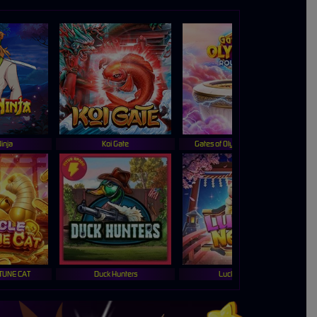
inja
Koi Gate
Gates of Olympus Roulette
TUNE CAT
Duck Hunters
Lucky Neko