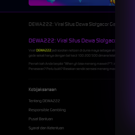
DEWA222: Viral Situs Dewa Slotgacor Gampang Ja
DEWA222: Viral Situs Dewa Slotgacor Gampa
Viral!
DEWA222
jadi sorotan netizen di dunia maya sebagai situs raja slot 
gede sekali hanya dengan bet kecil 100 200 500 dimana telah di promosikan
Pernah kah Anda berpikir "When yh bisa menang maxwin?"?, inilah jawaba
Penasaran? Perlu bukti? Rasakan sendiri sensasi menang maxwin dan jadila
Kebijaksanaan
Tentang DEWA222
Responsible Gambling
Pusat Bantuan
Syarat dan Ketentuan