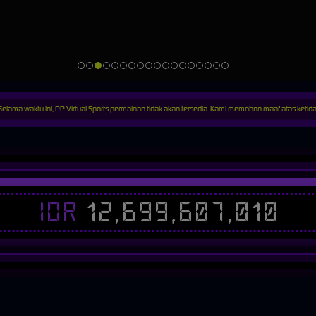
tu ini, PP Virtual Sports permainan tidak akan tersedia. Kami memohon maaf atas ketidaknyama
IDR
12,699,607,010