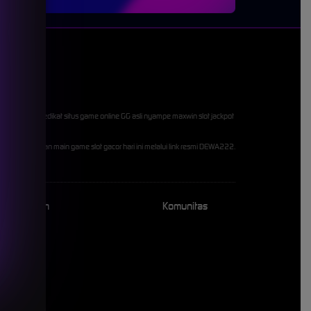
na telah berpredikat situs game online GG asli nyampe maxwin slot jackpot
r
hanya dengan main game slot gacor hari ini melalui link resmi DEWA222.
Dukungan
Komunitas