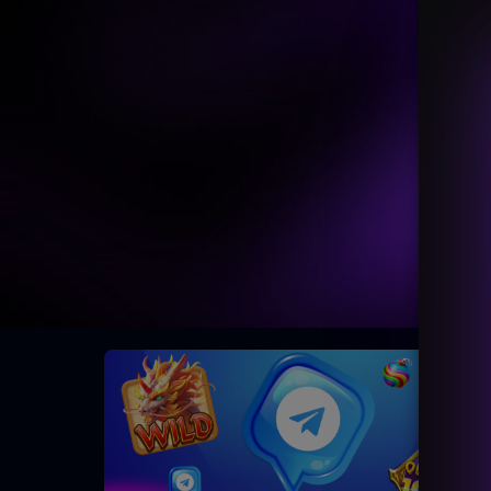
lab****1
IDR
1,025,040.00
Mahjong Wins 3 – Black
Scatter
lab****1
IDR
913,920.00
Mahjong Wins 3 – Black
Scatter
pili****a
IDR
895,320.00
Gates of Olympus Xmas 1000
watt****a
IDR
842,240.00
Pyramid Bonanza
bitsw****5
IDR
836,000.00
Gates of Olympus 1000