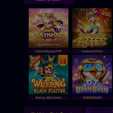
Gates of Olympus POP
Treasures of Aztec
Wukong - Black Scatter
DJ BOOM BOOM