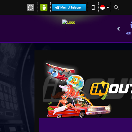
Main di Telegram
HOT