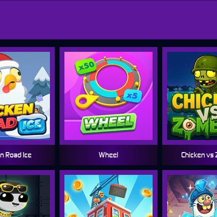
n Road Ice
Wheel
Chicken vs