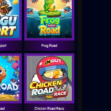
port
Frog Road
oad
Chicken Road Race