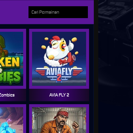
 Zombies
AVIA FLY 2