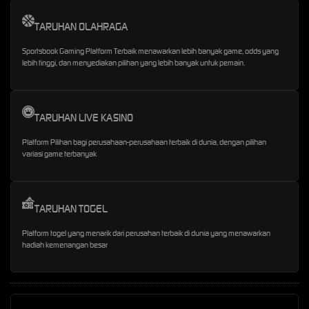
TARUHAN OLAHRAGA
Sportsbook Gaming Platform Terbaik menawarkan lebih banyak game, odds yang
lebih tinggi, dan menyediakan pilihan yang lebih banyak untuk pemain.
TARUHAN LIVE KASINO
Platform Pilihan bagi perusahaan-perusahaan terbaik di dunia, dengan pilihan
variasi game terbanyak
TARUHAN TOGEL
Platform togel yang menarik dari perusahan terbaik di dunia yang menawarkan
hadiah kemenangan besar