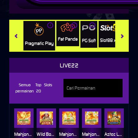
i
i
i
i
i
Facha
Fat Panda
Slot88 x PP
PG Soft
Pragmatic Play
LIVE22
Semua
Top
Slots
permainan
20
Mahjong Gold: Phoenix
Wild Bounty Queen
Mahjong Gold: Dragon
Mahjong Gold: Lion
Aztec Legacy