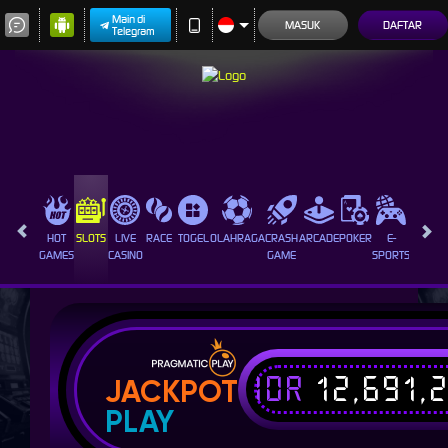
Main di
MASUK
DAFTAR
Telegram
HOT
SLOTS
LIVE
RACE
TOGEL
OLAHRAGA
CRASH
ARCADE
POKER
E-
SABUN
GAMES
CASINO
GAME
SPORTS
AYAM
IDR
12,691,
JACKPOT
PLAY