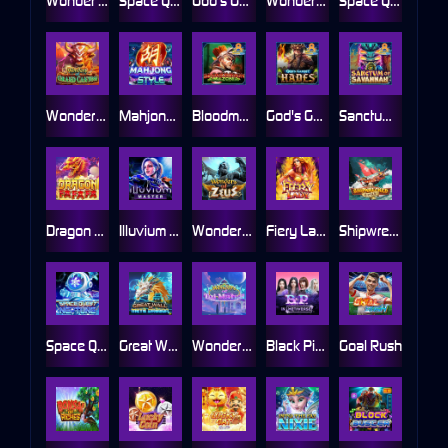
Wonder of Hanging Garden
Space Quest: Moon
God's Gambit: Poseidon
Wonders of Machu Picchu
Space Quest: Mars
Wonders of Grand Canyon
Mahjong Style
Bloodmoon Amazonia
God's Gambit : Hades
Sanctum Of Savanah
Dragon FAFAFA
Illuvium Master
Wonders of Zeus
Fiery Lady
Shipwrecked Riches
Space Quest: Neptune
Great Wall of Meta Dragon
Wonders of Taj Mahal
Black Pink (B.P.) in Metaverse
Goal Rush