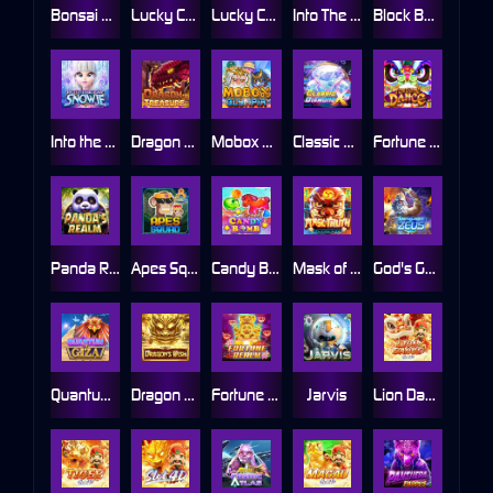
Bonsai of the Riches
Lucky Coins
Lucky Cat Slot4D
Into The Fay: Nixie
Block Buster
Into the Fay: Snowie
Dragon Treasure
Mobox Olympia
Classic Diamond X5
Fortune Dance
Panda Realm
Apes Squad
Candy Bomb
Mask of Truth Jumboways
God's Gambit Zeus
Quantum Of Giza
Dragon Wish
Fortune Realm
Jarvis
Lion Dance Slot4D