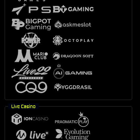
Live Casino