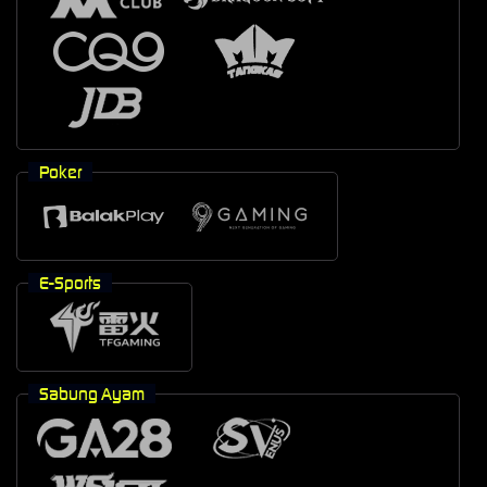
Poker
E-Sports
Sabung Ayam