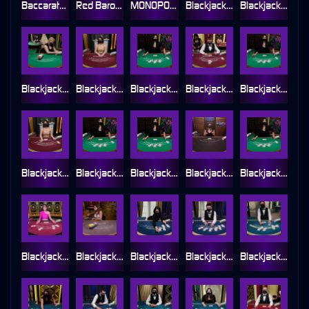
Baccarat_Squeeze
Red Baron RNG
MONOPOLY Roll'em
Blackjack_B
Blackjack_C
Blackjack_D
Blackjack_Diamond_VIP
Blackjack_E
Blackjack_Fortune_VIP
Blackjack_G
Blackjack_Grand_VIP
Blackjack_H
Blackjack_I
Blackjack_Infinite
Blackjack_J
Blackjack_Party
Blackjack_Platinum_VIP
Blackjack_Silver_1
Blackjack_Silver_2
Blackjack_Silver_3