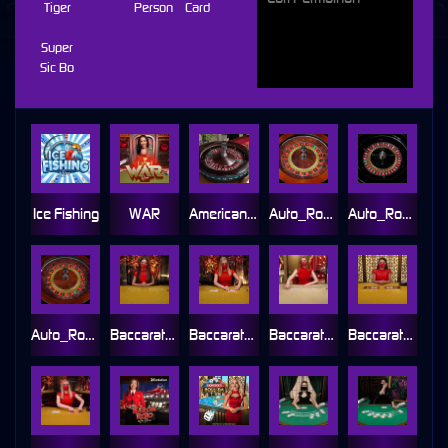
Tiger
Person
Card
Super
Sic Bo
Ice Fishing
WAR
American_Roulette
Auto_Roulette
Auto_Roulette_La_Partage
Auto_Roulette_VIP
Baccarat_A
Baccarat_B
Baccarat_C
Baccarat_Control_Squeeze