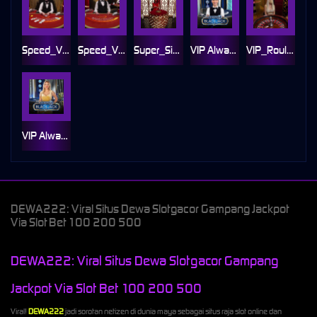
Speed_VIP_Blackjack_C
Speed_VIP_Blackjack_D
Super_Sic_Bo
VIP Always 6 Blackjack 2
VIP_Roulette
VIP Always 6 Blackjack 3
DEWA222: Viral Situs Dewa Slotgacor Gampang Jackpot
Via Slot Bet 100 200 500
DEWA222: Viral Situs Dewa Slotgacor Gampang
Jackpot Via Slot Bet 100 200 500
Viral!
DEWA222
jadi sorotan netizen di dunia maya sebagai situs raja slot online dan