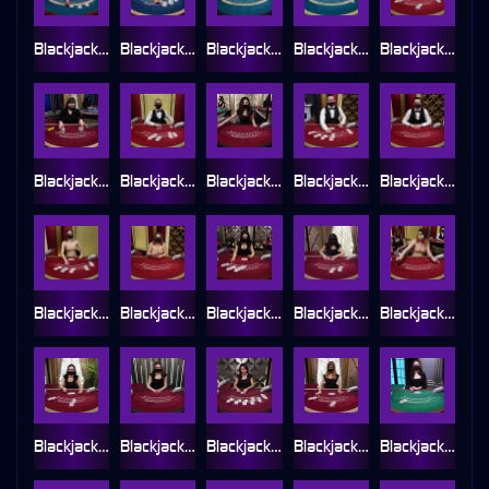
Blackjack_Silver_4
Blackjack_Silver_5
Blackjack_Silver_6
Blackjack_Silver_7
Blackjack_VIP_A
Blackjack_VIP_Alpha
Blackjack_VIP_B
Blackjack_VIP_Beta
Blackjack_VIP_C
Blackjack_VIP_D
Blackjack_VIP_E
Blackjack_VIP_G
Blackjack_VIP_Gamma
Blackjack_VIP_H
Blackjack_VIP_I
Blackjack_VIP_L
Blackjack_VIP_M
Blackjack_VIP_N
Blackjack_VIP_Q
Blackjack_VIP_x