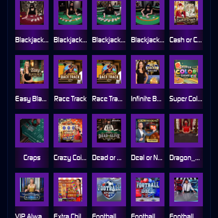
Blackjack_VIP_Z
Blackjack_White_A
Blackjack_White_B
Blackjack_White_C
Cash or Crash
Easy Blackjack
Race Track
Race Track First Person
Infinite Bet Stacker Blackjack
Super Color Game
Craps
Crazy Coin Flip
Dead or Alive: Saloon
Deal or No Deal
Dragon_Tiger
VIP Always 6 Blackjack 1
Extra Chilli Epic Spin
Football Studio
Football Studio Dice
Football_Studio