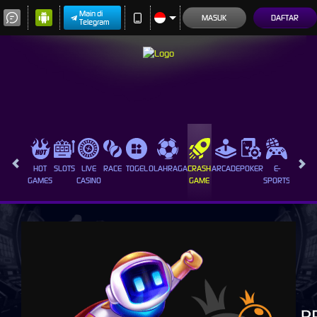
Main di
MASUK
DAFTAR
Telegram
HOT
SLOTS
LIVE
RACE
TOGEL
OLAHRAGA
CRASH
ARCADE
POKER
E-
SABUN
GAMES
CASINO
GAME
SPORTS
AYAM