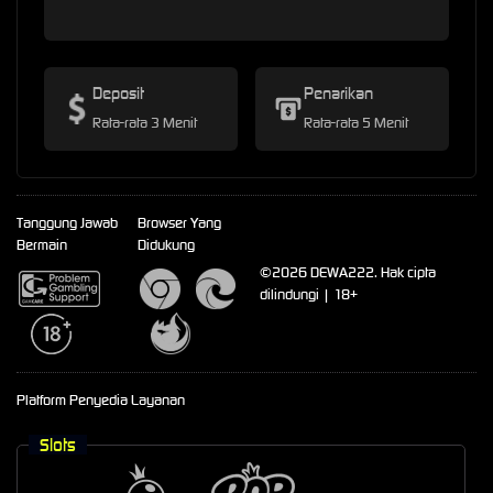
Deposit
Penarikan
Rata-rata 3 Menit
Rata-rata 5 Menit
Tanggung Jawab
Browser Yang
Bermain
Didukung
©2026 DEWA222. Hak cipta
dilindungi | 18+
Platform Penyedia Layanan
Slots