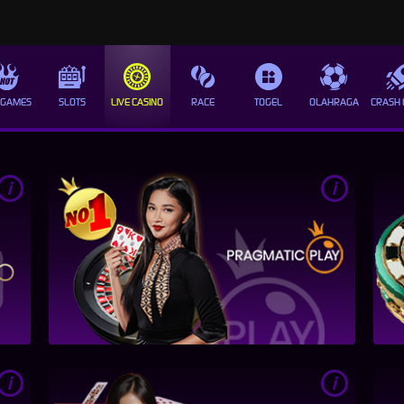
 GAMES
SLOTS
LIVE CASINO
RACE
TOGEL
OLAHRAGA
CRASH
i
i
i
i