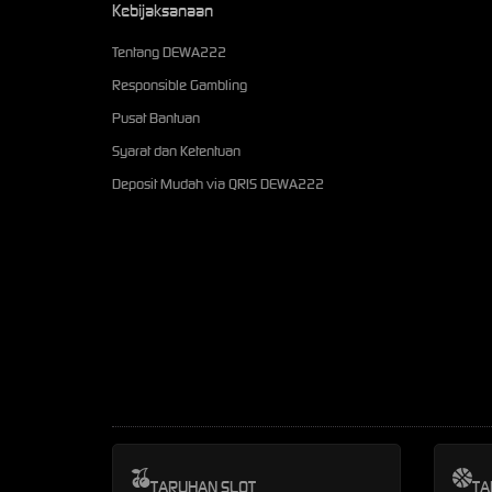
Kebijaksanaan
Tentang DEWA222
Responsible Gambling
Pusat Bantuan
Syarat dan Ketentuan
Deposit Mudah via QRIS DEWA222
TARUHAN SLOT
TA