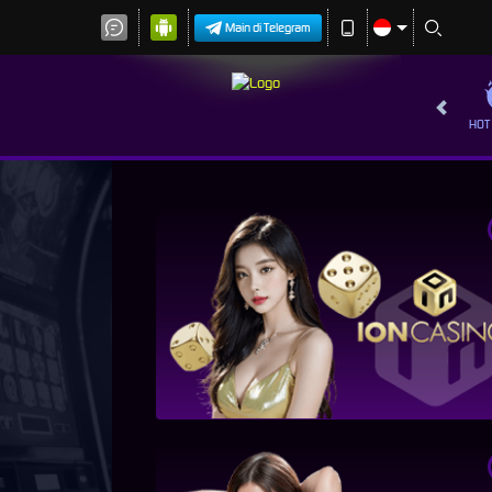
Main di Telegram
HOT