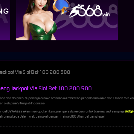
ackpot Via Slot Bet 100 200 500
ang Jackpot Via Slot Bet 100 200 500
 online dan slotgacor terpercaya dijamin amanah memberikan pengalaman main slot88 tiada tara kar
n oleh para 9 Naga di Indonesia.
annya! DEWA222 akan mewujudkan keinginan para dewa dewi untuk bisa menjadi sang raja
slotga
ah orang kaya dalam waktu singkat dengan main slot88 ditempat yang tepat!