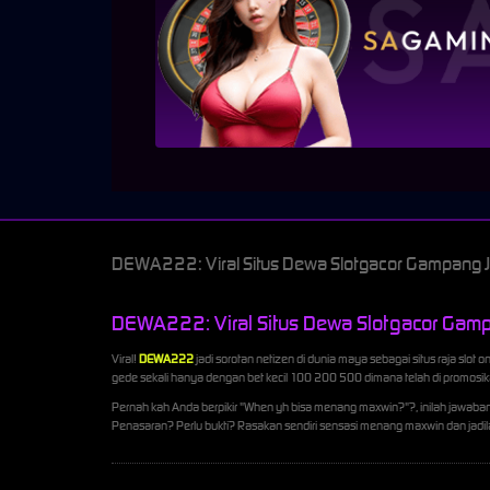
DEWA222: Viral Situs Dewa Slotgacor Gampang J
DEWA222: Viral Situs Dewa Slotgacor Gamp
Viral!
DEWA222
jadi sorotan netizen di dunia maya sebagai situs raja slot
gede sekali hanya dengan bet kecil 100 200 500 dimana telah di promosika
Pernah kah Anda berpikir "When yh bisa menang maxwin?"?, inilah jawab
Penasaran? Perlu bukti? Rasakan sendiri sensasi menang maxwin dan jadil