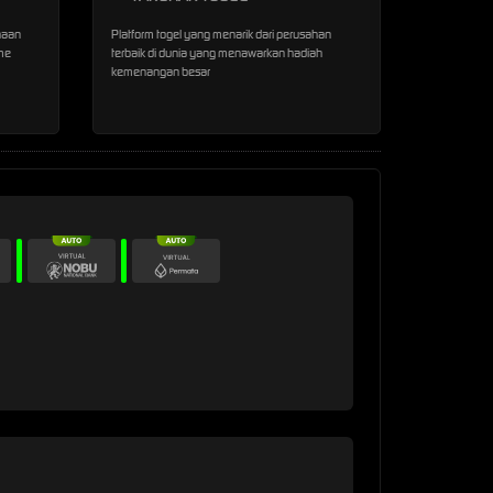
haan
Platform togel yang menarik dari perusahan
ame
terbaik di dunia yang menawarkan hadiah
kemenangan besar