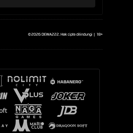
©2026 DEWA222. Hak cipta dilindungi | 18+