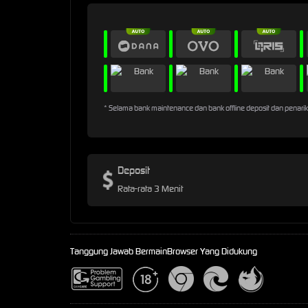
* Selama bank maintenance dan bank offline deposit dan penarik
Deposit
Rata-rata 3 Menit
Tanggung Jawab Bermain
Browser Yang Didukung