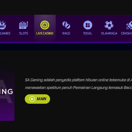
 GAMES
SLOTS
LIVE CASINO
RACE
TOGEL
OLAHRAGA
CRASH
SA Gaming adalah penyedia platform hiburan online terkemuka di A
menawarkan spektrum penuh Permainan Langsung termasuk Baccar
MAIN