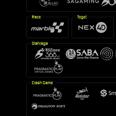
Race
Togel
Olahraga
Crash Game