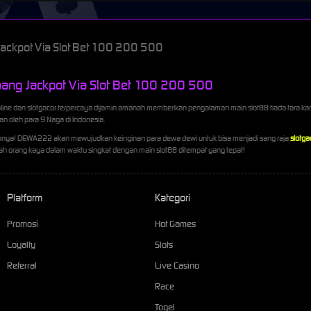
ackpot Via Slot Bet 100 200 500
ang Jackpot Via Slot Bet 100 200 500
 online dan slotgacor terpercaya dijamin amanah memberikan pengalaman main slot88 tiada tara kar
n oleh para 9 Naga di Indonesia.
annya! DEWA222 akan mewujudkan keinginan para dewa dewi untuk bisa menjadi sang raja
slotga
ah orang kaya dalam waktu singkat dengan main slot88 ditempat yang tepat!
Platform
Kategori
Promosi
Hot Games
Loyalty
Slots
Referral
Live Casino
Race
Togel