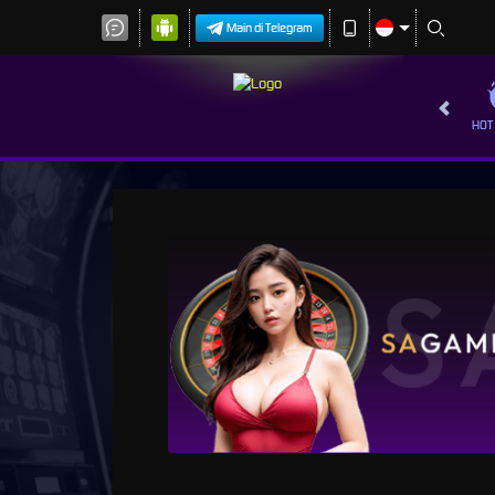
Main di Telegram
HOT