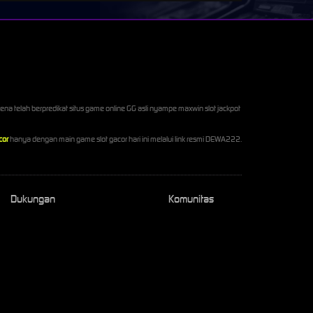
ena telah berpredikat situs game online GG asli nyampe maxwin slot jackpot
cor
hanya dengan main game slot gacor hari ini melalui link resmi DEWA222.
Dukungan
Komunitas