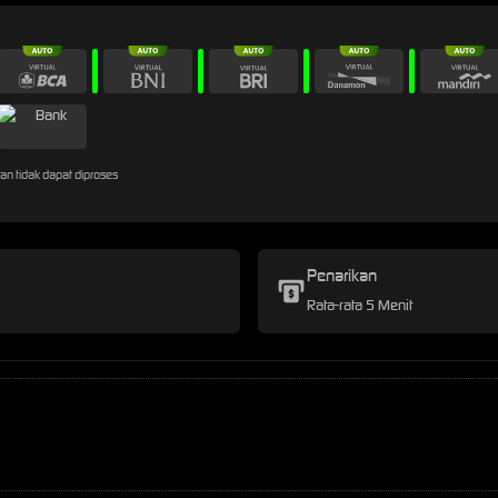
an tidak dapat diproses
Penarikan
Rata-rata 5 Menit