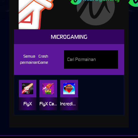
MICROGAMING
Semua
Crash
permainan
Game
FlyX
FlyX Cash Turbo
Incredible Balloon Machine