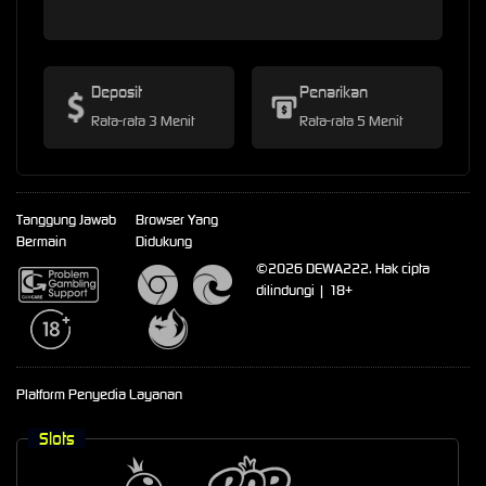
Deposit
Penarikan
Rata-rata 3 Menit
Rata-rata 5 Menit
Tanggung Jawab
Browser Yang
Bermain
Didukung
©2026 DEWA222. Hak cipta
dilindungi | 18+
Platform Penyedia Layanan
Slots