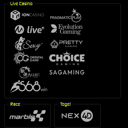
Live Casino
Race
Togel