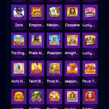
Zorro
Emperor Auspicious
Mahjong Infinity
Cleopatra
Lucky Wheel Deluxe
The King Of Olympus
Pirate Attack
Poseidon
Almighty Zeus
Lucky Wheel
Arctic King
Taichi Boy
Three Kings
Jalapeno Burst
Fever 777