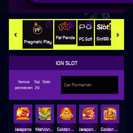
i
i
i
i
i
Facha
Fat Panda
Slot88 x PP
PG Soft
Pragmatic Play
ION SLOT
Semua
Top
Slots
permainan
20
Jalapeno
MahJong Gold 2
Golden Maitreya Buddha
Jalapeno 2
Golden Fuwa