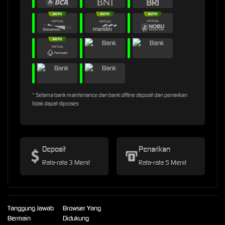
* Selama bank maintenance dan bank offline deposit dan penarikan
tidak dapat diproses
Deposit
Penarikan
Rata-rata 3 Menit
Rata-rata 5 Menit
Tanggung Jawab
Browser Yang
Bermain
Didukung