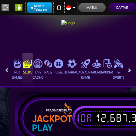
Main di
MASUK
DAFTAR
Telegram
HOT
SLOTS
LIVE
RACE
TOGEL
OLAHRAGA
CRASH
ARCADE
POKER
E-
SABUN
GAMES
CASINO
GAME
SPORTS
AYAM
IDR
12,687,
JACKPOT
PLAY