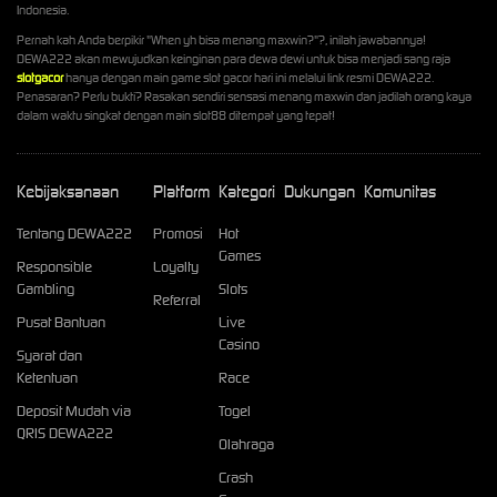
Indonesia.
Pernah kah Anda berpikir "When yh bisa menang maxwin?"?, inilah jawabannya!
DEWA222 akan mewujudkan keinginan para dewa dewi untuk bisa menjadi sang raja
slotgacor
hanya dengan main game slot gacor hari ini melalui link resmi DEWA222.
Penasaran? Perlu bukti? Rasakan sendiri sensasi menang maxwin dan jadilah orang kaya
dalam waktu singkat dengan main slot88 ditempat yang tepat!
Kebijaksanaan
Platform
Kategori
Dukungan
Komunitas
Tentang DEWA222
Promosi
Hot
Games
Responsible
Loyalty
Gambling
Slots
Referral
Pusat Bantuan
Live
Casino
Syarat dan
Ketentuan
Race
Deposit Mudah via
Togel
QRIS DEWA222
Olahraga
Crash