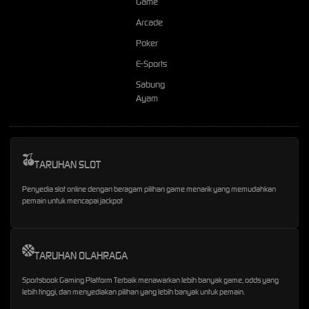
Game
Arcade
Poker
E-Sports
Sabung
Ayam
TARUHAN SLOT
Penyedia slot online dengan beragam pilihan game menarik yang memudahkan
pemain untuk mencapai jackpot
TARUHAN OLAHRAGA
Sportsbook Gaming Platform Terbaik menawarkan lebih banyak game, odds yang
lebih tinggi, dan menyediakan pilihan yang lebih banyak untuk pemain.