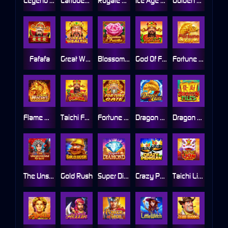
Legend of Aztec
Caribbean Treasure
Royale Expedition
Ice Age Mammoths
Golden Wuzetian
Fafafa
Great Wealth
Blossom of Fortune
God Of Fortune
Fortune Koi
Flame Wolves
Taichi Fortuna
Fortune Gate
Dragon Gate
Dragon Tiles
The Unsurpassed Grace
Gold Rush
Super Diamond
Crazy Penguin
Taichi Lion Dance