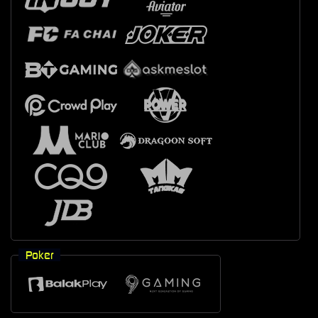
Poker