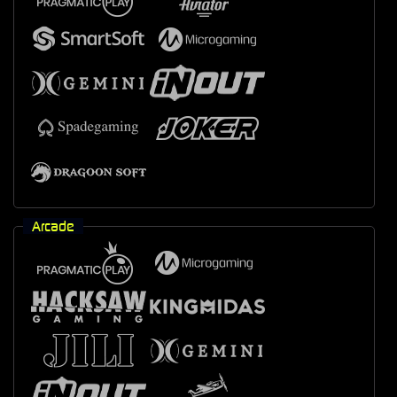
Arcade