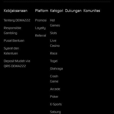
Kebijaksanaan
Platform
Kategori
Dukungan
Komunitas
Tentang DEWA222
Promosi
Hot
Games
Responsible
Loyalty
Gambling
Slots
Referral
Pusat Bantuan
Live
Casino
Syarat dan
Ketentuan
Race
Deposit Mudah via
Togel
QRIS DEWA222
Olahraga
Crash
Game
Arcade
Poker
E-Sports
Sabung