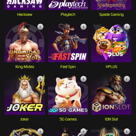
Hacksaw
Playtech
Spade Gaming
i
i
i
King Midas
Fast Spin
VPLUS
i
i
i
Joker
5G Games
ION Slot
i
i
i