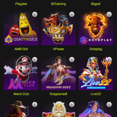
Playstar
BTGaming
Bigpot
i
i
i
AMB Slot
VPower
Octoplay
i
i
i
Mario Club
Dragoonsoft
Live22
i
i
i