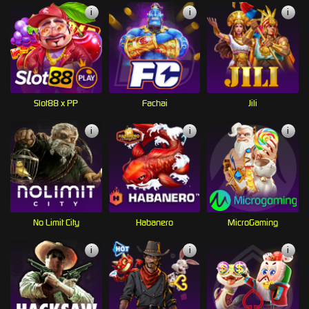
i
i
i
Slot88 x PP
Fachai
Jili
i
i
i
No Limit City
Habanero
MicroGaming
i
i
i