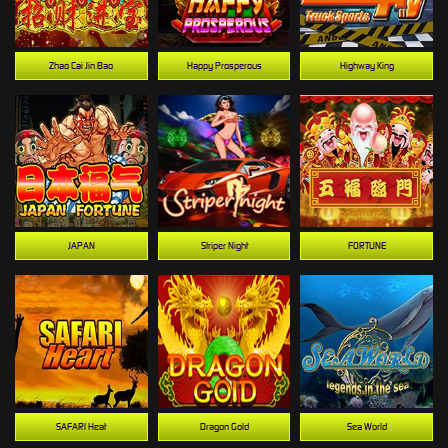
Zhao Cai Jin Bao
Happy Prosperous
Highway King
JAPAN
Striper Night
FORTUNE
SAFARI Heat
Dragon Gold
Sea World