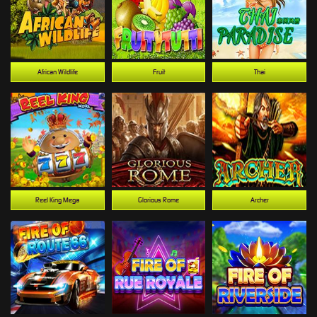
African Wildlife
Fruit
Thai
Reel King Mega
Glorious Rome
Archer