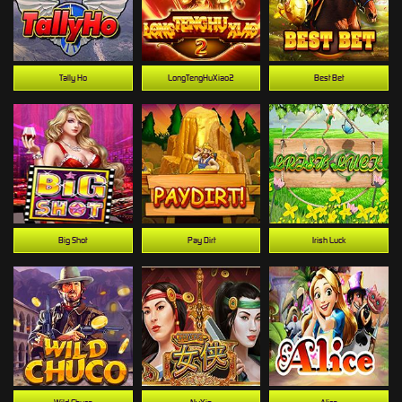
Tally Ho
LongTengHuXiao2
Best Bet
Big Shot
Pay Dirt
Irish Luck