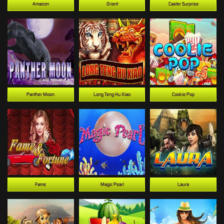
Amazon
Orient
Caster Surprise
Panther Moon
Long Teng Hu Xiao
Cookie Pop
Fame
Magic Pearl
Laura