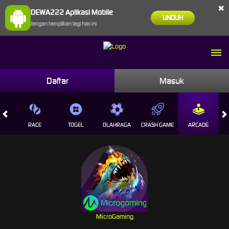
×
DEWA222 Aplikasi Mobile
UNDUH
Jangan tampilkan lagi hari ini
Daftar
Masuk
SINO
RACE
TOGEL
OLAHRAGA
CRASH GAME
ARCADE
MicroGaming