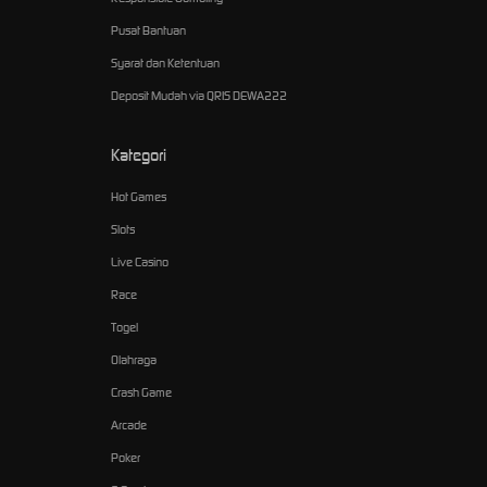
Pusat Bantuan
Syarat dan Ketentuan
Deposit Mudah via QRIS DEWA222
Kategori
Hot Games
Slots
Live Casino
Race
Togel
Olahraga
Crash Game
Arcade
Poker