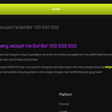
MAIN
ackpot Via Slot Bet 100 200 500
ang Jackpot Via Slot Bet 100 200 500
t online dan slotgacor terpercaya dijamin amanah memberikan pengalaman main slot88 tiada tara kar
n oleh para 9 Naga di Indonesia.
annya! DEWA222 akan mewujudkan keinginan para dewa dewi untuk bisa menjadi sang raja
slotga
 dan jadilah orang kaya dalam waktu singkat dengan main slot88 ditempat yang tepat!
Platform
Promosi
Loyalty