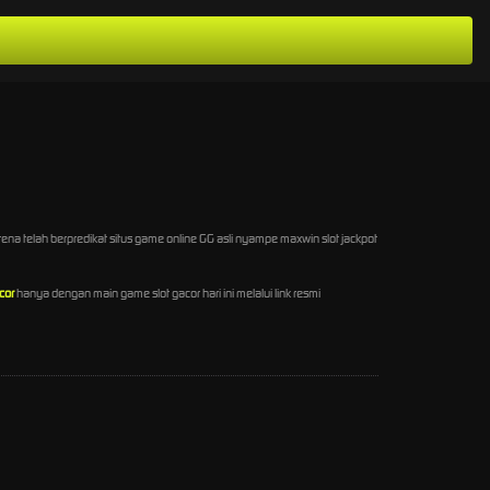
ena telah berpredikat situs game online GG asli nyampe maxwin slot jackpot
cor
hanya dengan main game slot gacor hari ini melalui link resmi