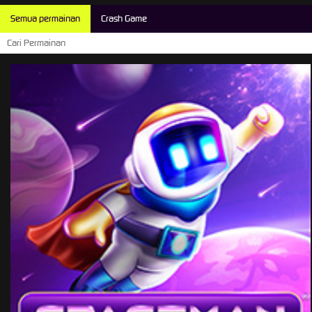
Semua permainan
Crash Game