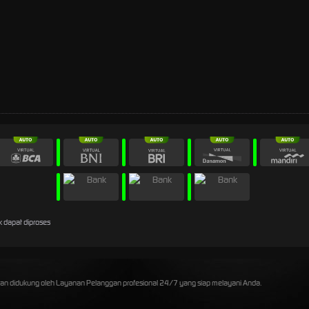
k dapat diproses
n didukung oleh Layanan Pelanggan profesional 24/7 yang siap melayani Anda.