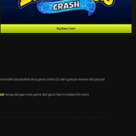
Big Bass Crash
ena telah berpredikat situs game online GG asli nyampe maxwin slot jackpot
cor
hanya dengan main game slot gacor hari ini melalui link resmi