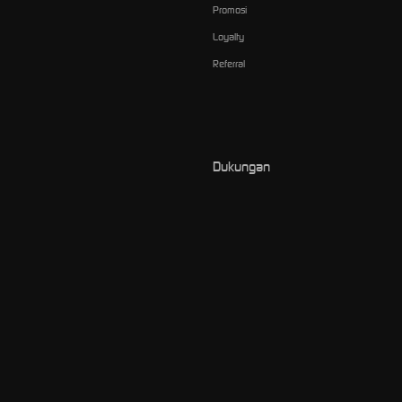
Promosi
Loyalty
Referral
Dukungan