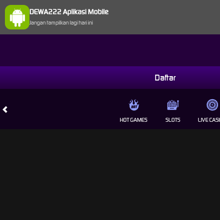
DEWA222 Aplikasi Mobile
Jangan tampilkan lagi hari ini
Daftar
HOT GAMES
SLOTS
LIVE CAS