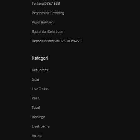
Tentang DEWA222
Responsible Gambling
Pusat Bantuan
Syarat dan Ketentuan
Deposit Mudah via QRIS DEWA222
Kategori
Hot Games
Slots
Live Casino
Race
Togel
Olahraga
Crash Game
Arcade