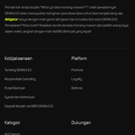
Pernah kah Anda berpikir "When yh bisa menang maxwin?"?, inilah jawabannya!
DEWA222 akan mewujudkan keinginan para dewa dewi untuk bisa menjadi sang raja
slotgacor
hanya dengan main game slot gacor hari ini melalui link resmi DEWA222.
Penasaran? Perlu bukti? Rasakan sendiri sensasi menang maxwin dan jadilah orang kaya
dalam waktu singkat dengan main slot88 ditempat yang tepat!
Kebijaksanaan
Platform
Tentang DEWA222
Promosi
Responsible Gambling
Loyalty
Pusat Bantuan
Referral
Syarat dan Ketentuan
Deposit Mudah via QRIS DEWA222
Kategori
Dukungan
Hot Games