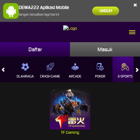
×
DEWA222 Aplikasi Mobile
UNDUH
Jangan tampilkan lagi hari ini
Daftar
Masuk
GEL
OLAHRAGA
CRASH GAME
ARCADE
POKER
E-SPORTS
TF Gaming