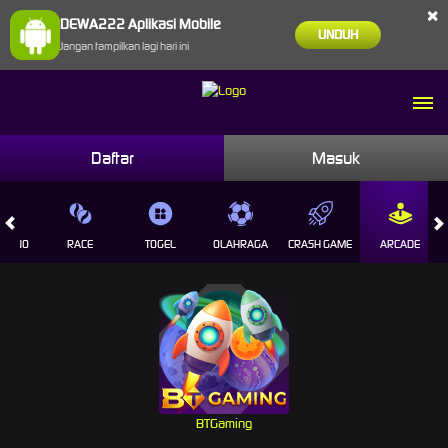
×
DEWA222 Aplikasi Mobile
UNDUH
Jangan tampilkan lagi hari ini
Daftar
Masuk
CASINO
RACE
TOGEL
OLAHRAGA
CRASH GAME
ARCADE
BTGaming