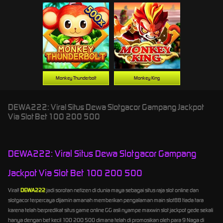
Monkey Thunderbolt
Monkey King
DEWA222: Viral Situs Dewa Slotgacor Gampang Jackpot
Via Slot Bet 100 200 500
DEWA222: Viral Situs Dewa Slotgacor Gampang
Jackpot Via Slot Bet 100 200 500
Viral!
DEWA222
jadi sorotan netizen di dunia maya sebagai situs raja slot online dan
slotgacor terpercaya dijamin amanah memberikan pengalaman main slot88 tiada tara
karena telah berpredikat situs game online GG asli nyampe maxwin slot jackpot gede sekali
hanya dengan bet kecil 100 200 500 dimana telah di promosikan oleh para 9 Naga di