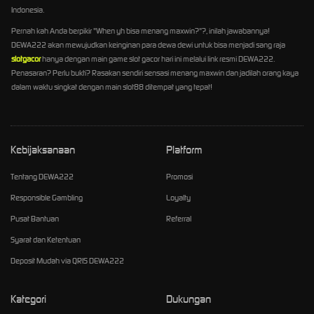
Indonesia.
Pernah kah Anda berpikir "When yh bisa menang maxwin?"?, inilah jawabannya!
DEWA222 akan mewujudkan keinginan para dewa dewi untuk bisa menjadi sang raja
slotgacor
hanya dengan main game slot gacor hari ini melalui link resmi DEWA222.
Penasaran? Perlu bukti? Rasakan sendiri sensasi menang maxwin dan jadilah orang kaya
dalam waktu singkat dengan main slot88 ditempat yang tepat!
Kebijaksanaan
Platform
Tentang DEWA222
Promosi
Responsible Gambling
Loyalty
Pusat Bantuan
Referral
Syarat dan Ketentuan
Deposit Mudah via QRIS DEWA222
Kategori
Dukungan