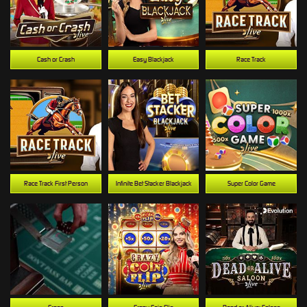
Cash or Crash
Easy Blackjack
Race Track
Race Track First Person
Infinite Bet Stacker Blackjack
Super Color Game