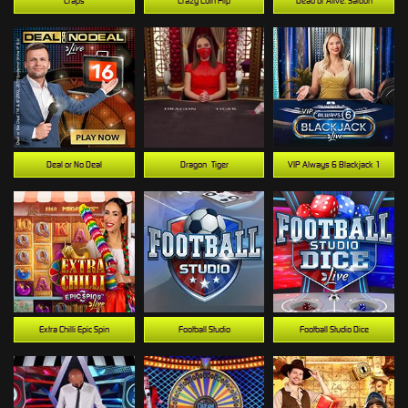
Craps
Crazy Coin Flip
Dead or Alive: Saloon
Deal or No Deal
Dragon_Tiger
VIP Always 6 Blackjack 1
Extra Chilli Epic Spin
Football Studio
Football Studio Dice