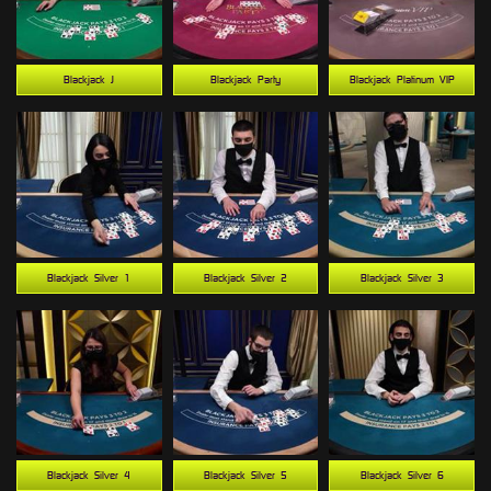
Blackjack_J
Blackjack_Party
Blackjack_Platinum_VIP
Blackjack_Silver_1
Blackjack_Silver_2
Blackjack_Silver_3
Blackjack_Silver_4
Blackjack_Silver_5
Blackjack_Silver_6