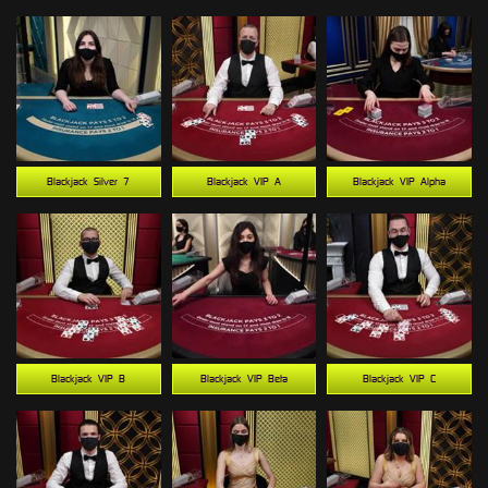
Blackjack_Silver_7
Blackjack_VIP_A
Blackjack_VIP_Alpha
Blackjack_VIP_B
Blackjack_VIP_Beta
Blackjack_VIP_C