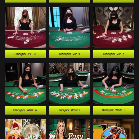
Blackjack_VIP_Q
Blackjack_VIP_x
Blackjack_VIP_Z
Blackjack_White_A
Blackjack_White_B
Blackjack_White_C