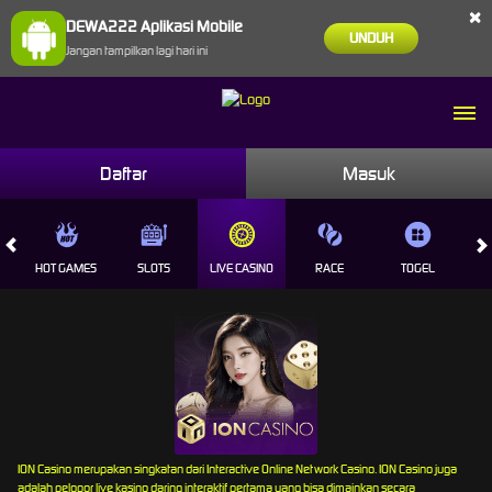
×
DEWA222 Aplikasi Mobile
UNDUH
Jangan tampilkan lagi hari ini
Daftar
Masuk
HOT GAMES
SLOTS
LIVE CASINO
RACE
TOGEL
OL
ION Casino merupakan singkatan dari Interactive Online Network Casino. ION Casino juga
adalah pelopor live kasino daring interaktif pertama yang bisa dimainkan secara