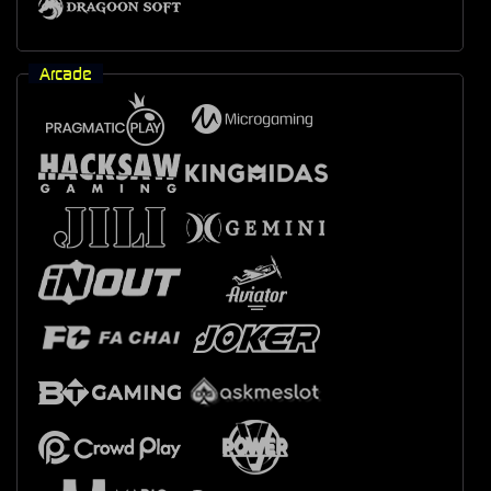
Arcade