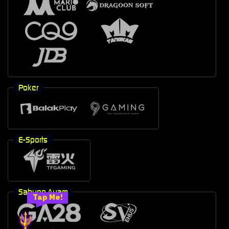
Poker
E-Sports
Sabung Ayam
Tap Me!