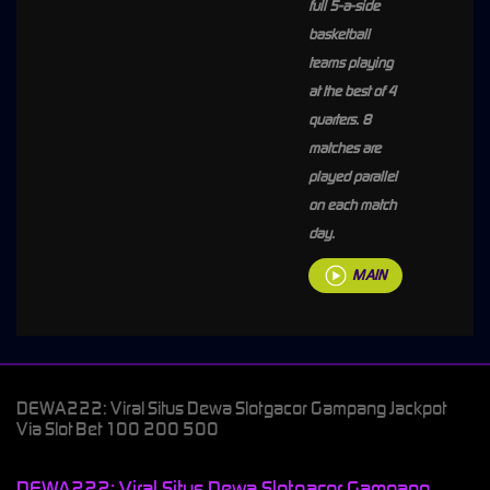
full 5-a-side
basketball
teams playing
at the best of 4
quarters. 8
matches are
played parallel
on each match
day.
MAIN
DEWA222: Viral Situs Dewa Slotgacor Gampang Jackpot
Via Slot Bet 100 200 500
DEWA222: Viral Situs Dewa Slotgacor Gampang