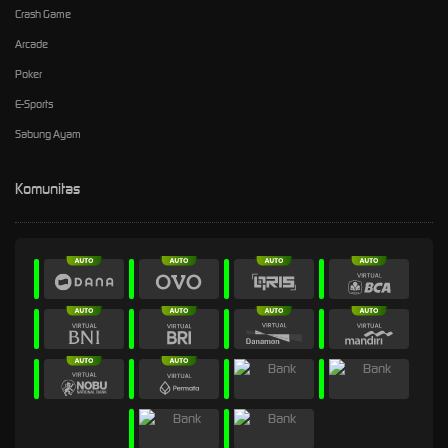
Crash Game
Arcade
Poker
E-Sports
Sabung Ayam
Komunitas