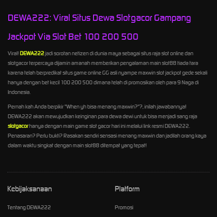
DEWA222: Viral Situs Dewa Slotgacor Gampang
Jackpot Via Slot Bet 100 200 500
Viral!
DEWA222
jadi sorotan netizen di dunia maya sebagai situs raja slot online dan
slotgacor terpercaya dijamin amanah memberikan pengalaman main slot88 tiada tara
karena telah berpredikat situs game online GG asli nyampe maxwin slot jackpot gede sekali
hanya dengan bet kecil 100 200 500 dimana telah di promosikan oleh para 9 Naga di
Indonesia.
Pernah kah Anda berpikir "When yh bisa menang maxwin?"?, inilah jawabannya!
DEWA222 akan mewujudkan keinginan para dewa dewi untuk bisa menjadi sang raja
slotgacor
hanya dengan main game slot gacor hari ini melalui link resmi DEWA222.
Penasaran? Perlu bukti? Rasakan sendiri sensasi menang maxwin dan jadilah orang kaya
dalam waktu singkat dengan main slot88 ditempat yang tepat!
Kebijaksanaan
Platform
Tentang DEWA222
Promosi