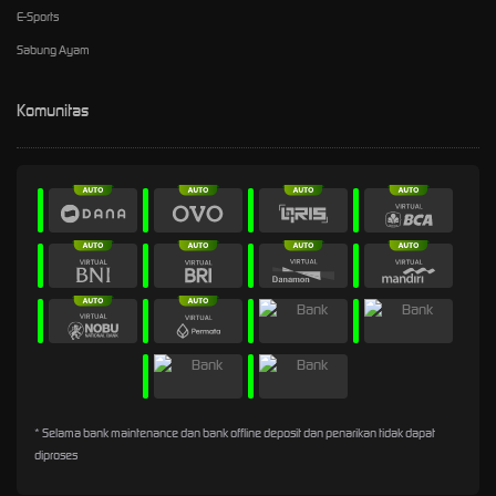
E-Sports
Sabung Ayam
Komunitas
* Selama bank maintenance dan bank offline deposit dan penarikan tidak dapat
diproses