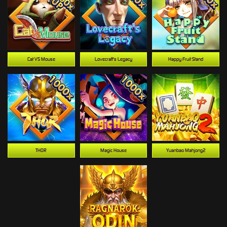
Cat VS Mouse
Lovecraft's Legacy
Happy Fruit Stand
THOR
Magic House
Yuanbao Mahjong2