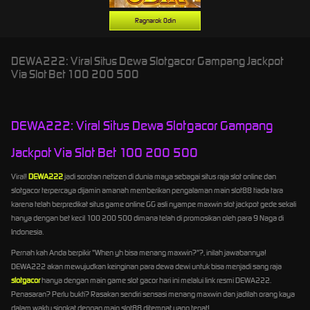
Ragnarok Odin
DEWA222: Viral Situs Dewa Slotgacor Gampang Jackpot
Via Slot Bet 100 200 500
DEWA222: Viral Situs Dewa Slotgacor Gampang
Jackpot Via Slot Bet 100 200 500
Viral!
DEWA222
jadi sorotan netizen di dunia maya sebagai situs raja slot online dan
slotgacor terpercaya dijamin amanah memberikan pengalaman main slot88 tiada tara
karena telah berpredikat situs game online GG asli nyampe maxwin slot jackpot gede sekali
hanya dengan bet kecil 100 200 500 dimana telah di promosikan oleh para 9 Naga di
Indonesia.
Pernah kah Anda berpikir "When yh bisa menang maxwin?"?, inilah jawabannya!
DEWA222 akan mewujudkan keinginan para dewa dewi untuk bisa menjadi sang raja
slotgacor
hanya dengan main game slot gacor hari ini melalui link resmi DEWA222.
Penasaran? Perlu bukti? Rasakan sendiri sensasi menang maxwin dan jadilah orang kaya
dalam waktu singkat dengan main slot88 ditempat yang tepat!