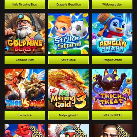
Knife Throwing Show
Dragon's Expedition
Wilderness Lion
Goldmine Blast
Strike Storm
Penguin Smash
Thor vs Loki
Mahjong Gold 3
TRICK OR TREAT