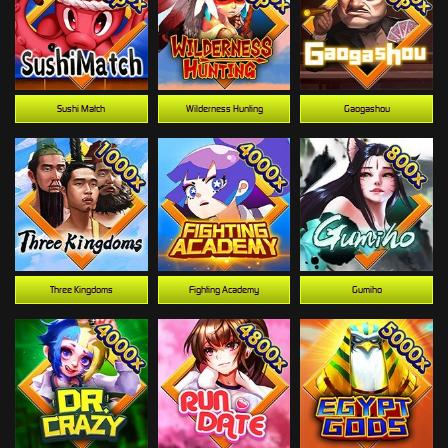
Sushi Match
Wilderness Hunting
Gaogashou
Three Kingdoms
Fighting Academy
Gumiho