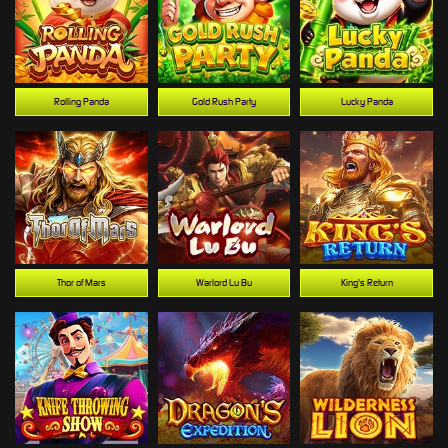
Rolling Panda
Gold Rush Party
Lucky Panda
Thor of Mars
Warlord Lu Bu
King's Return