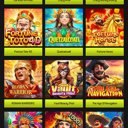
Cai Shen Arrives!
Crazy ATM
Crazy Money Rolling
Fortune Toto 4D
Quetzalcoatl
Fortune Horse
ROMAN WARRIOR2
Vault Beauty Thief
The Age Of Navigation