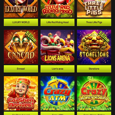
LUXURY WORLD
Little Red Riding Hood
Three Little Pigs
Ennead
Lion's area
Stonelions