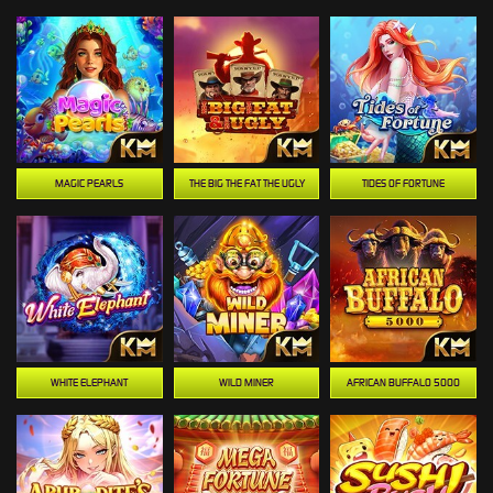
MAGIC PEARLS
THE BIG THE FAT THE UGLY
TIDES OF FORTUNE
WHITE ELEPHANT
WILD MINER
AFRICAN BUFFALO 5000