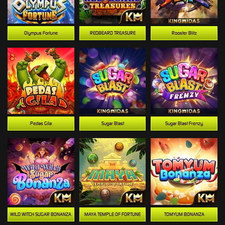
Olympus Fortune
REDBEARD TREASURE
Rooster Blitz
Pedas Gila
Sugar Blast
Sugar Blast Frenzy
WILD WITCH SUGAR BONANZA
MAYA TEMPLE OF FORTUNE
TOMYUM BONANZA