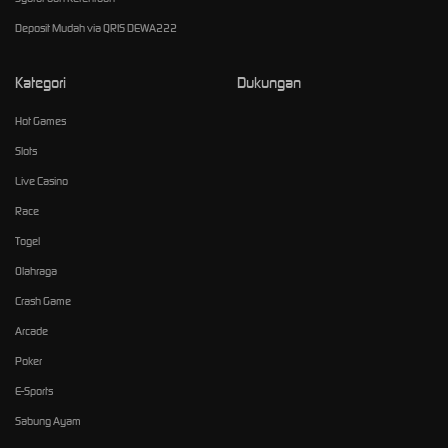
Deposit Mudah via QRIS DEWA222
Kategori
Dukungan
Hot Games
Slots
Live Casino
Race
Togel
Olahraga
Crash Game
Arcade
Poker
E-Sports
Sabung Ayam