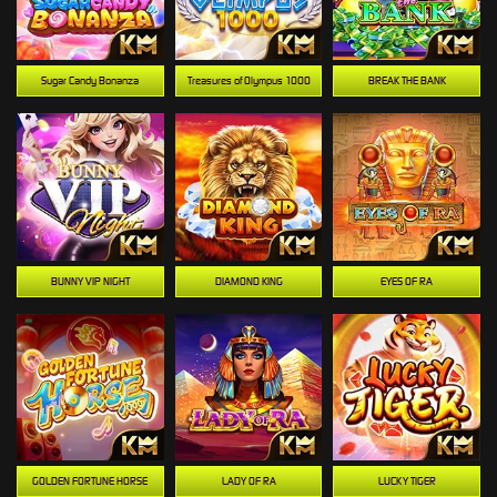
Sugar Candy Bonanza
Treasures of Olympus 1000
BREAK THE BANK
BUNNY VIP NIGHT
DIAMOND KING
EYES OF RA
GOLDEN FORTUNE HORSE
LADY OF RA
LUCKY TIGER