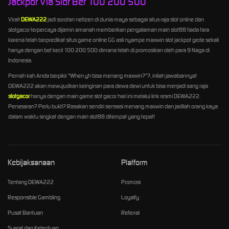
Jackpot Via Slot Bet 100 200 500
Viral!
DEWA222
jadi sorotan netizen di dunia maya sebagai situs raja slot online dan
slotgacor terpercaya dijamin amanah memberikan pengalaman main slot88 tiada tara
karena telah berpredikat situs game online GG asli nyampe maxwin slot jackpot gede sekali
hanya dengan bet kecil 100 200 500 dimana telah di promosikan oleh para 9 Naga di
Indonesia.
Pernah kah Anda berpikir "When yh bisa menang maxwin?"?, inilah jawabannya!
DEWA222 akan mewujudkan keinginan para dewa dewi untuk bisa menjadi sang raja
slotgacor
hanya dengan main game slot gacor hari ini melalui link resmi DEWA222.
Penasaran? Perlu bukti? Rasakan sendiri sensasi menang maxwin dan jadilah orang kaya
dalam waktu singkat dengan main slot88 ditempat yang tepat!
Kebijaksanaan
Platform
Tentang DEWA222
Promosi
Responsible Gambling
Loyalty
Pusat Bantuan
Referral
Syarat dan Ketentuan