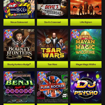
Nexus Outsourced
Devil's Crossroad
Little Bighorn
Bounty Hunters xNudge®
Tsar Wars
Mayan Magic Wildfire