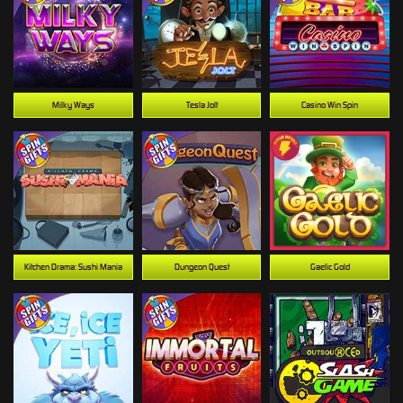
Milky Ways
Tesla Jolt
Casino Win Spin
Kitchen Drama: Sushi Mania
Dungeon Quest
Gaelic Gold