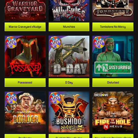
Warrior Graveyard xNudge
Munchies
Tombstone No Mercy
Possessed
D Day
Disturbed