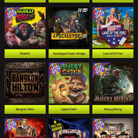
Roadkill
Apocalypse Super xNudge
Land of the Free
Bangkok Hilton
Ugliest Catch
Misery Mining