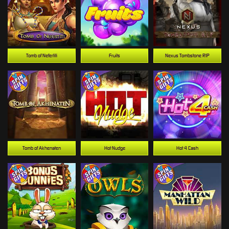
Tomb of Nefertiti
Fruits
Nexus Tombstone RIP
Tomb of Akhenaten
Hot Nudge
Hot 4 Cash