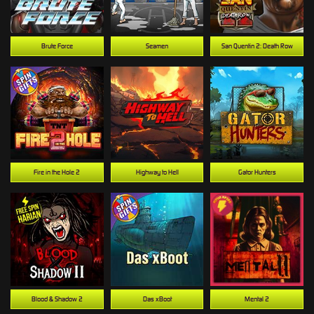
Brute Force
Seamen
San Quentin 2: Death Row
Fire in the Hole 2
Highway to Hell
Gator Hunters
Blood & Shadow 2
Das xBoot
Mental 2