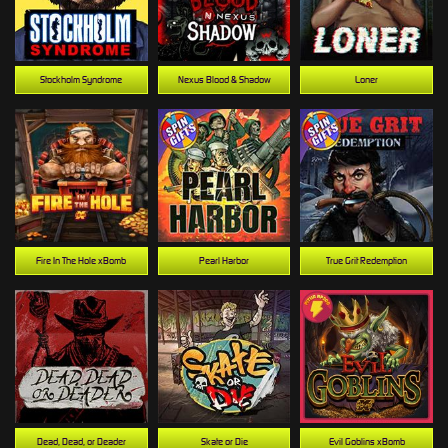
Stockholm Syndrome
Nexus Blood & Shadow
Loner
Fire In The Hole xBomb
Pearl Harbor
True Grit Redemption
Dead, Dead, or Deader
Skate or Die
Evil Goblins xBomb