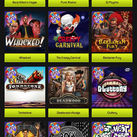
Benji Killed in Vegas
Punk Rocker
DJ Psycho
Whacked
The Creepy Carnival
Barbarian Fury
Tombstone
Deadwood xNudge
Gluttony