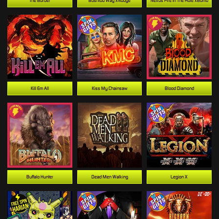
The Border
Bushido Way xNudge
Nexus Fire In The Hole xBomb
Kill Em All
Kiss My Chainsaw
Blood Diamond
Buffalo Hunter
Dead Men Walking
Legion X