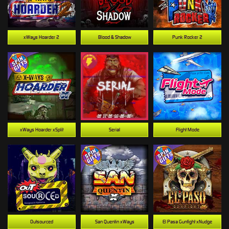
xWays Hoarder 2
Blood & Shadow
Punk Rocker 2
xWays Hoarder xSplit
Serial
Flight Mode
Outsourced
San Quentin xWays
El Pasa Gunfight xNudge