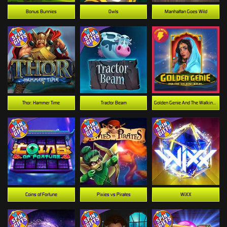
Bonus Bunnies
Owls
Manhattan Goes Wild
Thor: Hammer Time
Tractor Beam
Golden Genie And The Walking Wilds
Coins of Fortune
Pixies vs Pirates
WiXX