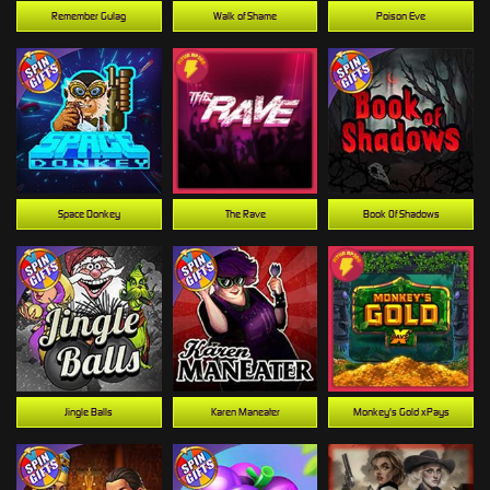
Remember Gulag
Walk of Shame
Poison Eve
Space Donkey
The Rave
Book Of Shadows
Jingle Balls
Karen Maneater
Monkey's Gold xPays