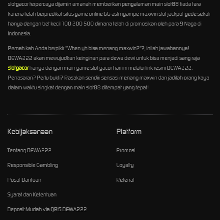
slotgacor terpercaya dijamin amanah memberikan pengalaman main slot88 tiada tara
karena telah berpredikat situs game online GG asli nyampe maxwin slot jackpot gede sekali
hanya dengan bet kecil 100 200 500 dimana telah di promosikan oleh para 9 Naga di
Indonesia.
Pernah kah Anda berpikir "When yh bisa menang maxwin?"?, inilah jawabannya!
DEWA222 akan mewujudkan keinginan para dewa dewi untuk bisa menjadi sang raja
slotgacor
hanya dengan main game slot gacor hari ini melalui link resmi DEWA222.
Penasaran? Perlu bukti? Rasakan sendiri sensasi menang maxwin dan jadilah orang kaya
dalam waktu singkat dengan main slot88 ditempat yang tepat!
Kebijaksanaan
Platform
Tentang DEWA222
Promosi
Responsible Gambling
Loyalty
Pusat Bantuan
Referral
Syarat dan Ketentuan
Deposit Mudah via QRIS DEWA222