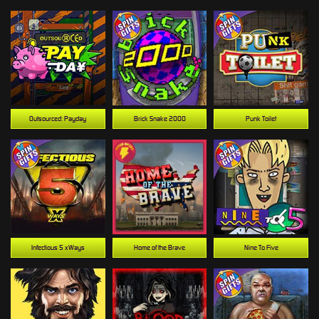
Outsourced: Payday
Brick Snake 2000
Punk Toilet
Infectious 5 xWays
Home of the Brave
Nine To Five