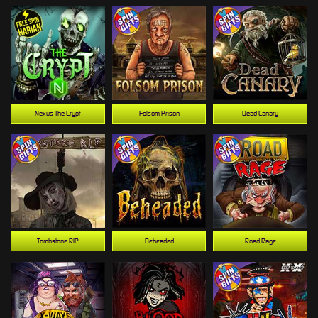
Nexus The Crypt
Folsom Prison
Dead Canary
Tombstone RIP
Beheaded
Road Rage