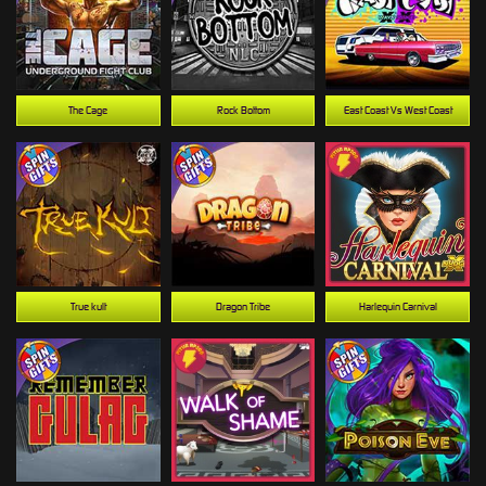
The Cage
Rock Bottom
East Coast Vs West Coast
True kult
Dragon Tribe
Harlequin Carnival