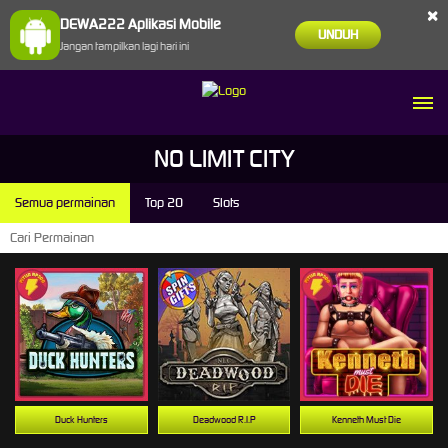
×
DEWA222 Aplikasi Mobile
UNDUH
Jangan tampilkan lagi hari ini
NO LIMIT CITY
Semua permainan
Top 20
Slots
Duck Hunters
Deadwood R.I.P
Kenneth Must Die