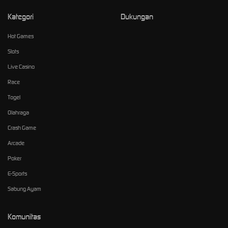
Kategori
Dukungan
Hot Games
Slots
Live Casino
Race
Togel
Olahraga
Crash Game
Arcade
Poker
E-Sports
Sabung Ayam
Komunitas