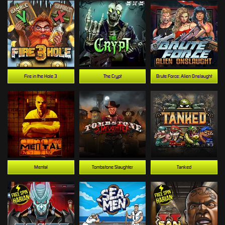
Fire in the Hole 3
The Crypt
Brute Force: Alien Onslaught
Mental
Tombstone Slaughter
Tanked