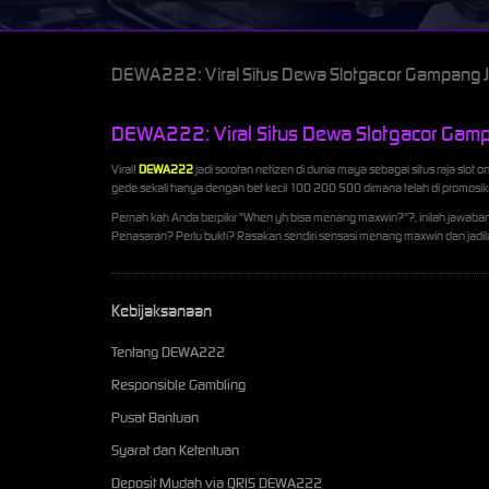
DEWA222: Viral Situs Dewa Slotgacor Gampang J
DEWA222: Viral Situs Dewa Slotgacor Gamp
Viral!
DEWA222
jadi sorotan netizen di dunia maya sebagai situs raja slot
gede sekali hanya dengan bet kecil 100 200 500 dimana telah di promosika
Pernah kah Anda berpikir "When yh bisa menang maxwin?"?, inilah jawab
Penasaran? Perlu bukti? Rasakan sendiri sensasi menang maxwin dan jadil
Kebijaksanaan
Tentang DEWA222
Responsible Gambling
Pusat Bantuan
Syarat dan Ketentuan
Deposit Mudah via QRIS DEWA222