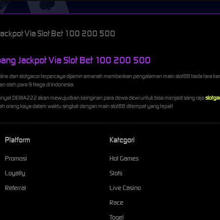
ackpot Via Slot Bet 100 200 500
ang Jackpot Via Slot Bet 100 200 500
 online dan slotgacor terpercaya dijamin amanah memberikan pengalaman main slot88 tiada tara kar
n oleh para 9 Naga di Indonesia.
annya! DEWA222 akan mewujudkan keinginan para dewa dewi untuk bisa menjadi sang raja
slotga
ah orang kaya dalam waktu singkat dengan main slot88 ditempat yang tepat!
Platform
Kategori
Promosi
Hot Games
Loyalty
Slots
Referral
Live Casino
Race
Togel