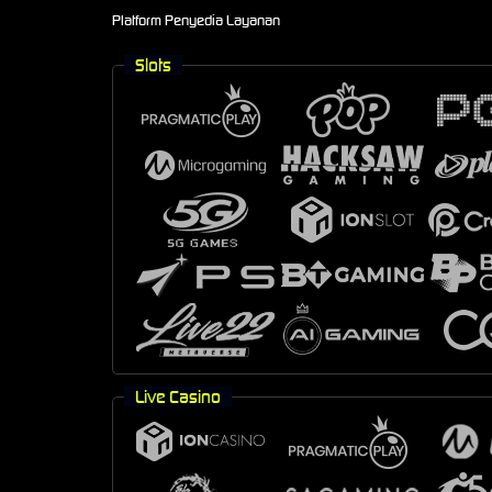
Platform Penyedia Layanan
Slots
Live Casino