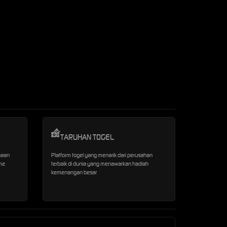
TARUHAN TOGEL
haan
Platform togel yang menarik dari perusahan
ame
terbaik di dunia yang menawarkan hadiah
kemenangan besar