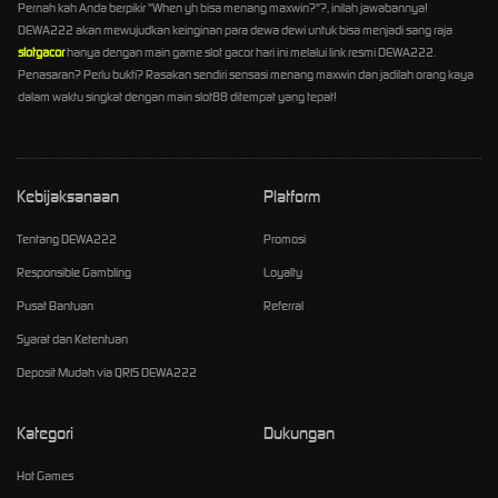
Pernah kah Anda berpikir "When yh bisa menang maxwin?"?, inilah jawabannya!
DEWA222 akan mewujudkan keinginan para dewa dewi untuk bisa menjadi sang raja
slotgacor
hanya dengan main game slot gacor hari ini melalui link resmi DEWA222.
Penasaran? Perlu bukti? Rasakan sendiri sensasi menang maxwin dan jadilah orang kaya
dalam waktu singkat dengan main slot88 ditempat yang tepat!
Kebijaksanaan
Platform
Tentang DEWA222
Promosi
Responsible Gambling
Loyalty
Pusat Bantuan
Referral
Syarat dan Ketentuan
Deposit Mudah via QRIS DEWA222
Kategori
Dukungan
Hot Games