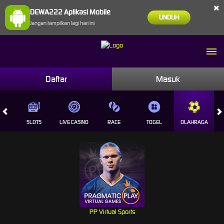
×
DEWA222 Aplikasi Mobile
UNDUH
Jangan tampilkan lagi hari ini
Daftar
Masuk
MES
SLOTS
LIVE CASINO
RACE
TOGEL
OLAHRAGA
C
PP Virtual Sports