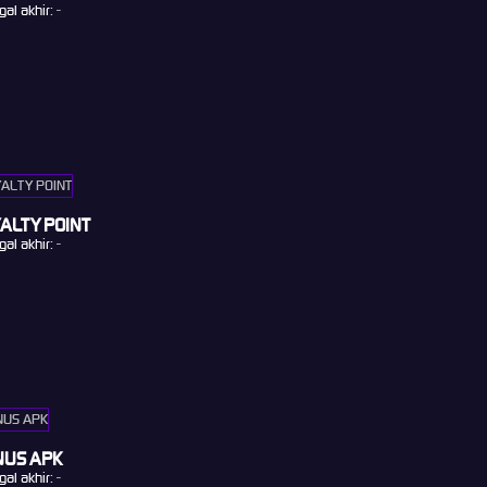
gal akhir:
-
ALTY POINT
gal akhir:
-
US APK
gal akhir:
-