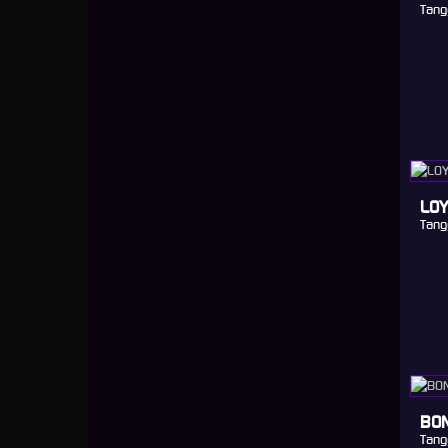
Tang
LOY
Tang
BON
Tang