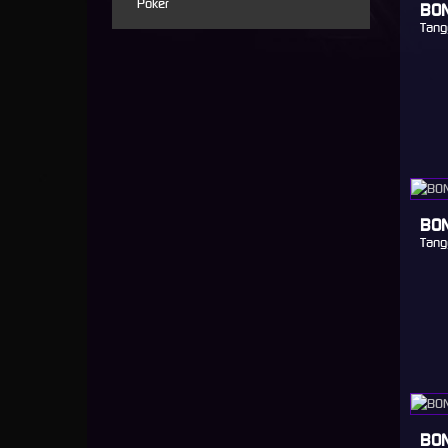
Poker
BO
Tang
BO
Tang
BON