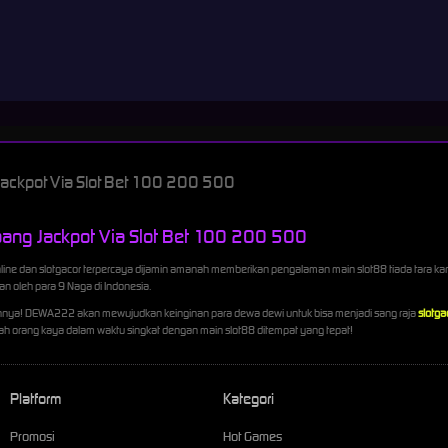
ackpot Via Slot Bet 100 200 500
ang Jackpot Via Slot Bet 100 200 500
 online dan slotgacor terpercaya dijamin amanah memberikan pengalaman main slot88 tiada tara kar
n oleh para 9 Naga di Indonesia.
annya! DEWA222 akan mewujudkan keinginan para dewa dewi untuk bisa menjadi sang raja
slotga
ah orang kaya dalam waktu singkat dengan main slot88 ditempat yang tepat!
Platform
Kategori
Promosi
Hot Games