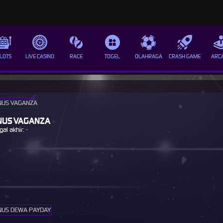
LOTS
LIVE CASINO
RACE
TOGEL
OLAHRAGA
CRASH GAME
ARC
NUS VAGANZA
gal akhir:
-