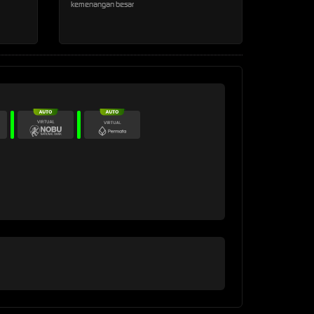
kemenangan besar