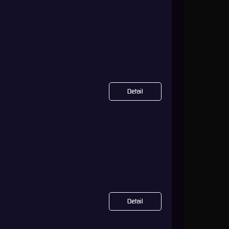
Detail
Detail