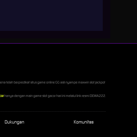
ena telah berpredikat situs game online GG asli nyampe maxwin slot jackpot
cor
hanya dengan main game slot gacor hari ini melalui link resmi DEWA222.
Dukungan
Komunitas