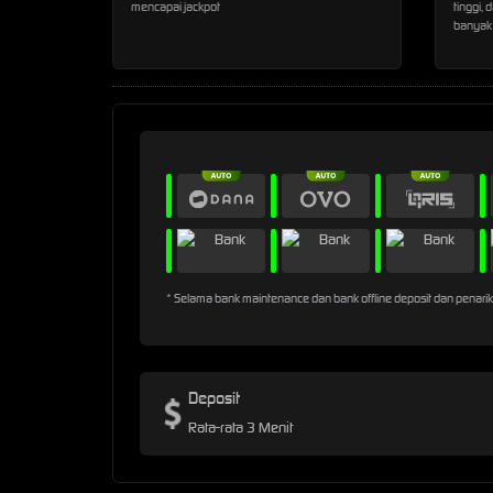
mencapai jackpot
tinggi,
banyak 
* Selama bank maintenance dan bank offline deposit dan penarik
Deposit
Rata-rata 3 Menit