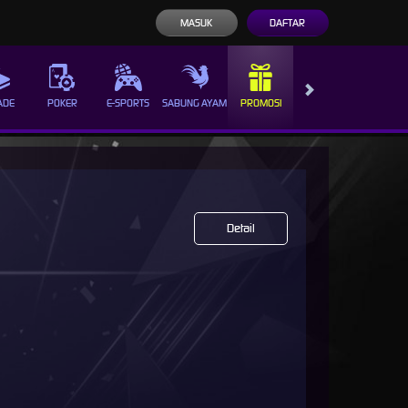
MASUK
DAFTAR
ADE
POKER
E-SPORTS
SABUNG AYAM
PROMOSI
Detail